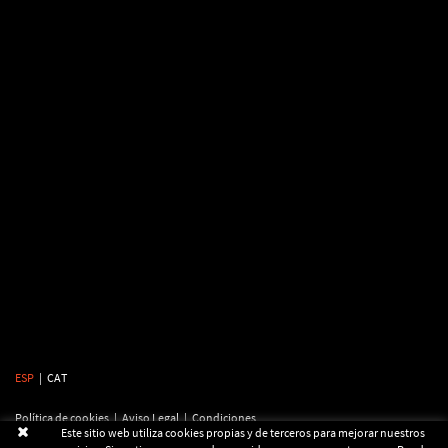
ESP
|
CAT
Política de cookies
|
Aviso Legal
|
Condiciones
Este sitio web utiliza cookies propias y de terceros para mejorar nuestros